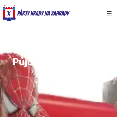
Půjčovna skákacích
hradů