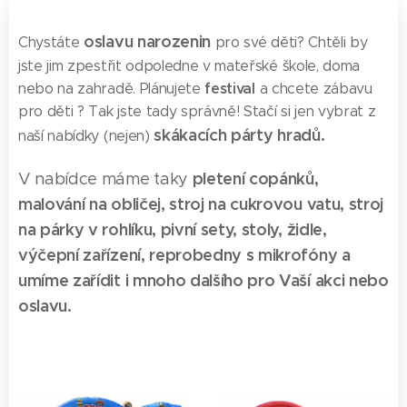
oslavu
narozenin
Chystáte
pro své
děti? Chtěli by
jste jim zpestřit odpoledne v mateřské škole, doma
festival
nebo na zahradě. Plánujete
a chcete zábavu
pro děti ? Tak jste tady správně! Stačí si jen vybrat z
skákacích párty hradů.
naší nabídky (nejen)
pletení copánků,
V nabídce máme taky
malování na obličej, stroj na cukrovou vatu, stroj
na párky v rohlíku, pivní sety, stoly, židle,
výčepní zařízení, reprobedny s mikrofóny a
umíme zařídit i mnoho dalšího pro Vaší akci nebo
oslavu.